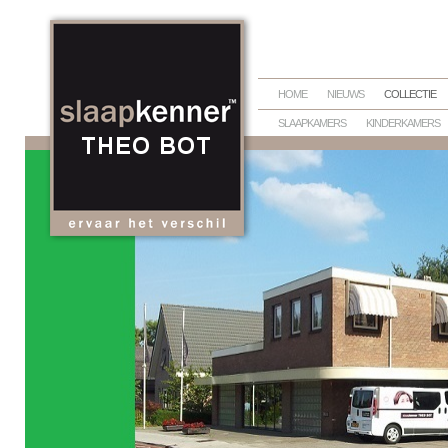
HOME
NIEUWS
COLLECTIE
SLAAPKAMERS
KINDERKAMERS
BEDTEXTIEL
DEKBEDDEN