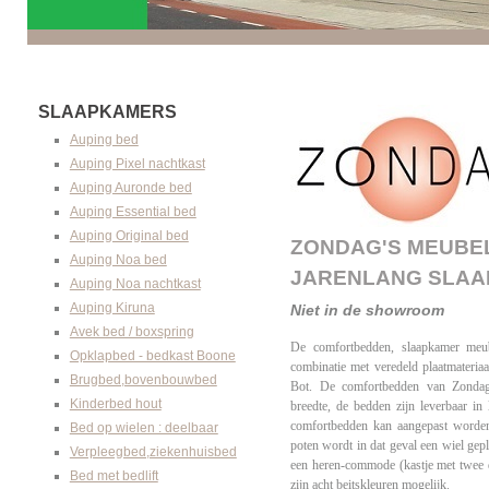
SLAAPKAMERS
Auping bed
Auping Pixel nachtkast
Auping Auronde bed
Auping Essential bed
Auping Original bed
ZONDAG'S MEUBEL
Auping Noa bed
JARENLANG SLAA
Auping Noa nachtkast
Auping Kiruna
Niet in de showroom
Avek bed / boxspring
De comfortbedden, slaapkamer meub
Opklapbed - bedkast Boone
combinatie met veredeld plaatmateria
Brugbed,bovenbouwbed
Bot. De comfortbedden van Zondag'
Kinderbed hout
breedte, de bedden zijn leverbaar i
comfortbedden kan aangepast worden.
Bed op wielen : deelbaar
poten wordt in dat geval een wiel ge
Verpleegbed,ziekenhuisbed
een heren-commode (kastje met twee d
Bed met bedlift
zijn acht beitskleuren mogelijk.