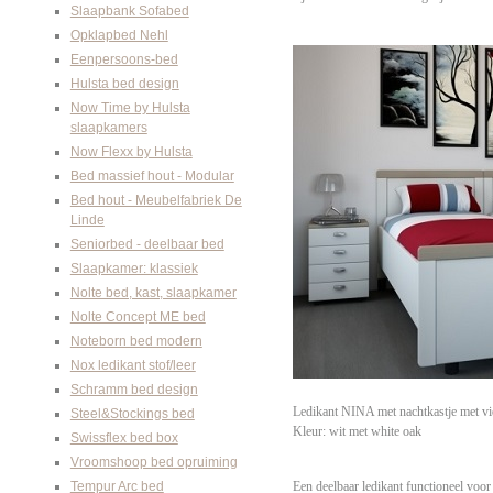
Slaapbank Sofabed
Opklapbed Nehl
Eenpersoons-bed
Hulsta bed design
Now Time by Hulsta
slaapkamers
Now Flexx by Hulsta
Bed massief hout - Modular
Bed hout - Meubelfabriek De
Linde
Seniorbed - deelbaar bed
Slaapkamer: klassiek
Nolte bed, kast, slaapkamer
Nolte Concept ME bed
Noteborn bed modern
Nox ledikant stof/leer
Schramm bed design
Ledikant NINA met nachtkastje met vi
Steel&Stockings bed
Kleur: wit met white oak
Swissflex bed box
Vroomshoop bed opruiming
Tempur Arc bed
Een deelbaar ledikant functioneel voor i