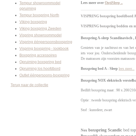
Lees meer over
OptiSleep ..
Tempur showroommodel
opruiming
Tempur boxspring North
VISPRING
boxspring hoofdbord A
Viking boxspring
VISPRING
boxspring bedden en 
Viking boxspring Zweden
Vispring showroommodel
Boxspring A-sleep
Scandinavisch ,
Vispring éénpersoonsboxspring
Genieten van je nachtrust en van he
Vispring boxspring - lookbook
iets voor jou. Onderscheidende box
Boxspring accessoires
De matrassen zijn voorzien matrassen 
Opruiming boxspring bed
Boxspring bed A - Sleep
lees meer...
Opruiming los hoofdbord
Outlet éénpersoons-boxspring
Boxspring NOX elektrisch verstelba
Terug naar de collectie
Bedlift boxspring maat : 90 x 200/210/
Optie : tweede boxspring elektrisch ver
Stof : kunstleer, zwart
boxspring Scandic
bed top
Nox
Persoonlijk slaapcomfort op maat