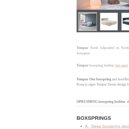
Tempur
North Adjustabel en North 
Sensation
Tempur
boxspring bedden,
lees meer
Tempur
One
boxspring
met hoofdbo
Koop je eigen Tempur Deens design box
OPRUIMING boxspring bedden 
BOXSPRINGS
A - Sleep boxspring des