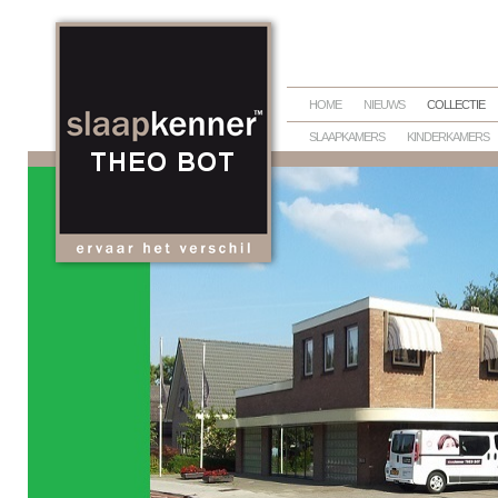
HOME
NIEUWS
COLLECTIE
SLAAPKAMERS
KINDERKAMERS
BEDTEXTIEL
DEKBEDDEN