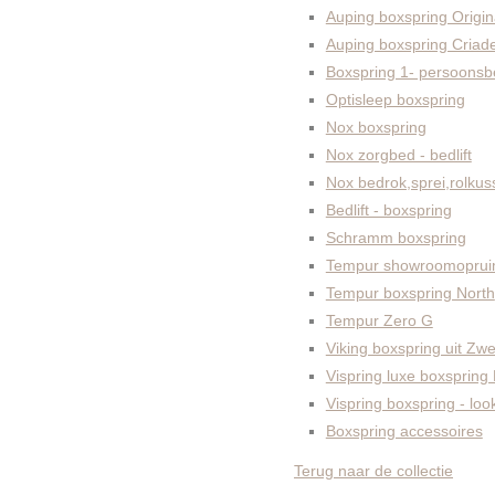
Auping boxspring Origin
Auping boxspring Criad
Boxspring 1- persoonsb
Optisleep boxspring
Nox boxspring
Nox zorgbed - bedlift
Nox bedrok,sprei,rolkus
Bedlift - boxspring
Schramm boxspring
Tempur showroomoprui
Tempur boxspring North
Tempur Zero G
Viking boxspring uit Zw
Vispring luxe boxspring
Vispring boxspring - lo
Boxspring accessoires
Terug naar de collectie