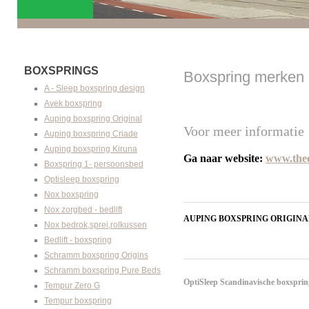
BOXSPRINGS
Boxspring merken 
A - Sleep boxspring design
Avek boxspring
Auping boxspring Original
Voor meer informatie
Auping boxspring Criade
Auping boxspring Kiruna
Ga naar website: 
www.theo
Boxspring 1- persoonsbed
Optisleep boxspring
Nox boxspring
Nox zorgbed - bedlift
AUPING BOXSPRING ORIGINA
Nox bedrok,sprei,rolkussen
Bedlift - boxspring
Schramm boxspring Origins
Schramm boxspring Pure Beds
OptiSleep Scandinavische boxspring
Tempur Zero G
Tempur boxspring