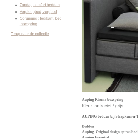
Zondag comfort bedden
Verpleegbed, zorgbed
Opruiming : ledikant, bed
,boxspring
Terug naar de collectie
Auping Kiruna boxspring
Kleur: antraciet / grijs
AUPING bedden bij Slaapkenner 
Bedden
Auping Original design spiraalbo
Auping Essential