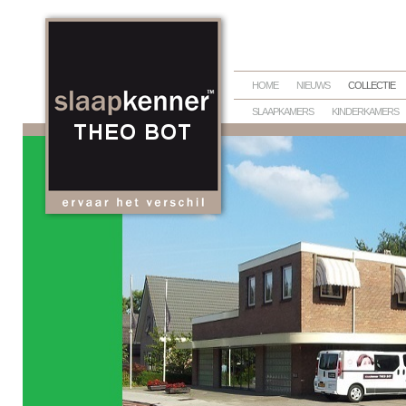
HOME
NIEUWS
COLLECTIE
SLAAPKAMERS
KINDERKAMERS
BEDTEXTIEL
DEKBEDDEN