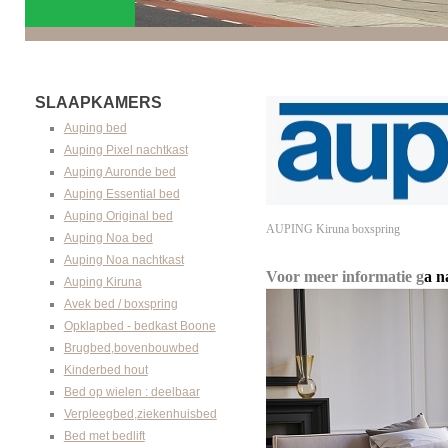
SLAAPKAMERS
Auping bed
Auping Pixel nachtkast
Auping Auronde bed
Auping Essential bed
Auping Original bed
AUPING Kiruna boxspring
Auping Noa bed
Auping Noa nachtkast
Voor meer informatie g
a n
Auping Kiruna
Avek bed / boxspring
Opklapbed - bedkast Boone
Brugbed,bovenbouwbed
Kinderbed hout
Bed op wielen : deelbaar
Verpleegbed,ziekenhuisbed
Bed met bedlift