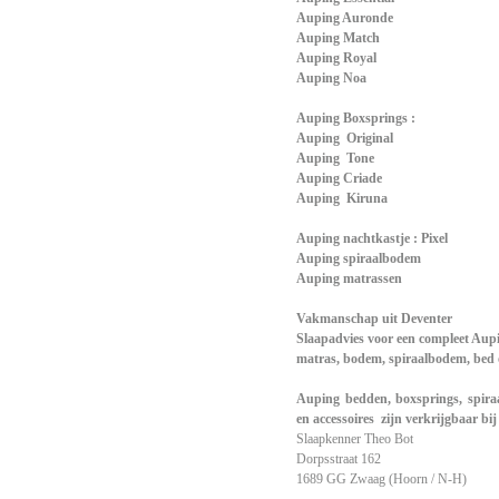
Auping Auronde
Auping Match
Auping Royal
Auping Noa
Auping Boxsprings :
Auping Original
Auping Tone
Auping Criade
Auping Kiruna
Auping nachtkastje : Pixel
Auping spiraalbodem
Auping matrassen
Vakmanschap uit Deventer
Slaapadvies voor een compleet Aup
matras, bodem, spiraalbodem, bed
Auping bedden, boxsprings, spira
en accessoires zijn verkrijgbaar bij
Slaapkenner Theo Bot
Dorpsstraat 162
1689 GG Zwaag (Hoorn / N-H)