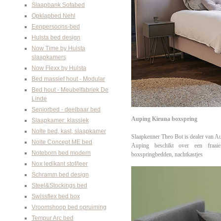
Slaapbank Sofabed
Opklapbed Nehl
Eenpersoons-bed
Hulsta bed design
Now Time by Hulsta
slaapkamers
Now Flexx by Hulsta
Bed massief hout - Modular
Bed hout - Meubelfabriek De
Linde
Seniorbed - deelbaar bed
Auping Kiruna boxspring
Slaapkamer: klassiek
Nolte bed, kast, slaapkamer
Slaapkenner Theo Bot is dealer van A
Nolte Concept ME bed
Auping beschikt over een fraaie
Noteborn bed modern
boxspringbedden, nachtkastjes
Nox ledikant stof/leer
Schramm bed design
Steel&Stockings bed
Swissflex bed box
Vroomshoop bed opruiming
Tempur Arc bed