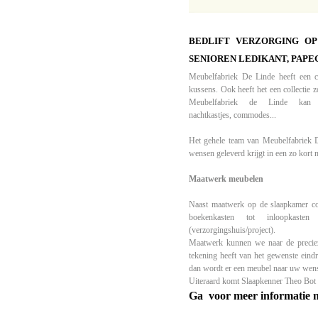
BEDLIFT VERZORGING OP
SENIOREN LEDIKANT, PAPE
Meubelfabriek De Linde heeft een co
kussens. Ook heeft het een collectie 
Meubelfabriek de Linde kan 
nachtkastjes,
commodes
...
Het gehele team van Meubelfabriek De
wensen geleverd krijgt in een zo kort m
Maatwerk meubelen
Naast maatwerk op de slaapkamer col
boekenkasten tot inloopkasten
(verzorgingshuis/project).
Maatwerk kunnen we naar de preciez
tekening heeft van het gewenste eindr
dan wordt er een meubel naar uw wen
Uiteraard komt Slaapkenner Theo Bot 
Ga  voor meer informatie 