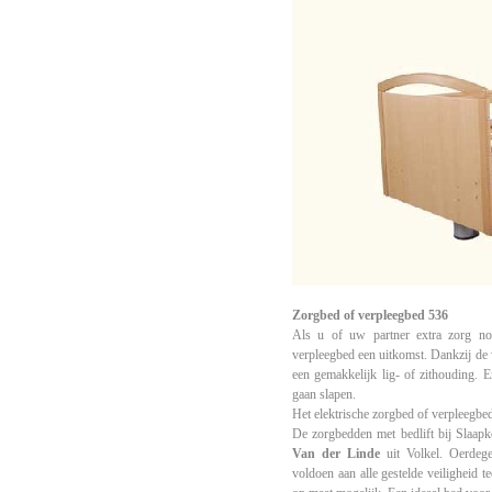
Zorgbed of verpleegbed 536
Als u of uw partner extra zorg nodi
verpleegbed een uitkomst. Dankzij de 
een gemakkelijk lig- of zithouding. E
gaan slapen.
Het elektrische zorgbed of verpleegbe
De zorgbedden met bedlift bij Slaa
Van der Linde
uit Volkel. Oerdege
voldoen aan alle gestelde
veiligheid t