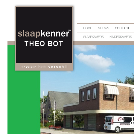
HOME
NIEUWS
COLLECTIE
SLAAPKAMERS
KINDERKAMERS
BEDTEXTIEL
DEKBEDDEN