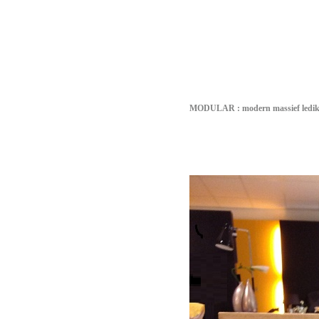
MODULAR : m
odern massief ledi