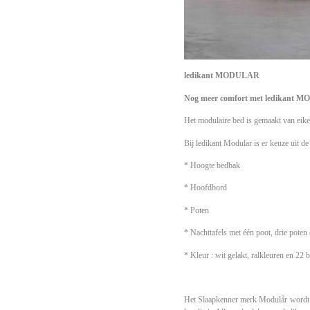
ledikant
MODULAR
Nog meer comfort met ledikant
MO
Het modulaire bed is gemaakt van eik
Bij ledikant Modular is er keuze uit d
* Hoogte bedbak
* Hoofdbord
* Poten
* Nachttafels met één poot, drie poten 
* Kleur : wit gelakt, ralkleuren en 22 
Het Slaapkenner merk Modulår wordt g