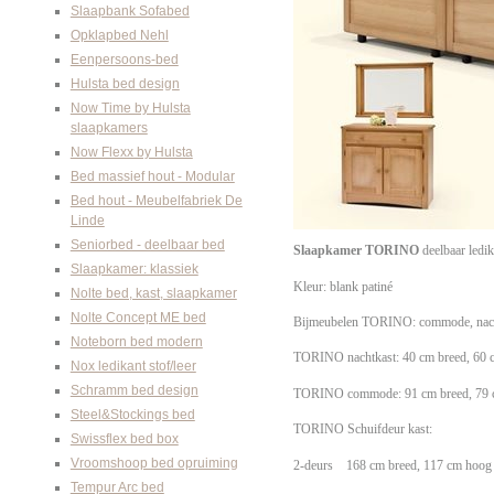
Slaapbank Sofabed
Opklapbed Nehl
Eenpersoons-bed
Hulsta bed design
Now Time by Hulsta
slaapkamers
Now Flexx by Hulsta
Bed massief hout - Modular
Bed hout - Meubelfabriek De
Linde
Seniorbed - deelbaar bed
Slaapkamer
TORINO
deelbaar ledi
Slaapkamer: klassiek
Kleur: blank patiné
Nolte bed, kast, slaapkamer
Nolte Concept ME bed
Bijmeubelen
TORINO
: commode, nach
Noteborn bed modern
TORINO
nachtkast: 40
cm breed, 60 
Nox ledikant stof/leer
Schramm bed design
TORINO commode:
91 cm breed, 79 
Steel&Stockings bed
TORINO
Schuifdeur kast:
Swissflex bed box
Vroomshoop bed opruiming
2-deurs
168 cm breed, 117 cm hoog 
Tempur Arc bed