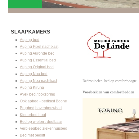
SLAAPKAMERS
Auping bed
Auping Pixel nachtkast
Auping Auronde bed
Auping Essential bed
Auping Original bed
Auping Noa bed
Auping Noa nachtkast
Bedmeubelen: bed op comforthoogte
Auping Kiruna
Voorbeelden van comfortbedden
Avek bed / boxspring
Opklapbed - bedkast Boone
Brugbed,bovenbouwbed
Kinderbed hout
Bed op wielen : deelbaar
Verpleegbed,ziekenhuisbed
Bed met bedlift