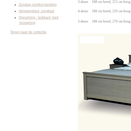
3-deurs
168 cm breed, 212 cm hoog 
Zondag comfort bedden
Verpleegbed, zorgbed
4-deurs
168 cm breed, 219 cm hoog 
Opruiming : ledikant, bed
5-deurs
168 cm breed, 270 cm hoog 
,boxspring
Terug naar de collectie