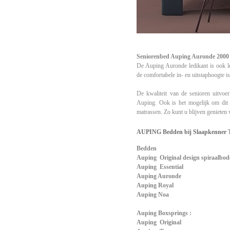
Seniorenbed Auping Auronde 2000
De Auping Auronde ledikant is ook le
de comfortabele in- en uitstaphoogte i
De kwaliteit van de senioren uitvoer
Auping. Ook is het mogelijk om dit 
matrassen. Zo kunt u blijven genieten
AUPING Bedden bij Slaapkenner 
Bedden
Auping Original design spiraalbo
Auping Essential
Auping Auronde
Auping Royal
Auping Noa
Auping Boxsprings :
Auping Original