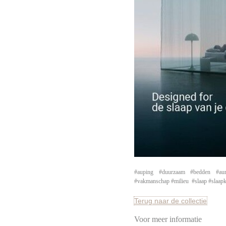
#auping #duurzaam #bedden #auro
#vakmanschap #milieu #slaap #slaapk
Terug naar de collectie
Voor meer informatie