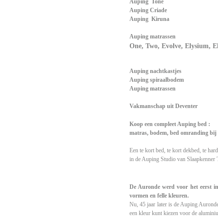
Auping Tone
Auping Criade
Auping Kiruna
Auping matrassen
One, Two, Evolve, Elysium, E
Auping nachtkastjes
Auping spiraalbodem
Auping matrassen
Vakmanschap uit Deventer
Koop een compleet Auping bed :
matras, bodem, bed omranding bi
Een te kort bed, te kort dekbed, te har
in de Auping Studio van Slaapkenner
De Auronde werd voor het eerst in
vormen en felle kleuren.
Nu, 45 jaar later is de Auping Aurond
een kleur kunt kiezen voor de alumini