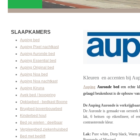
SLAAPKAMERS
Auping bed
Auping Pixel nachtkast
Auping Auronde bed
Auping Essential bed
Auping Original bed
Auping Noa bed
Kleuren en accenten bij Au
Auping Noa nachtkast
Auping
 Auronde bed 
een echte k
Auping Kiruna
gelaagd beukenhout is de opbouw van 
Avek bed / boxspring
Opklapbed - bedkast Boone
De Auping Auronde is verkrijgbaar
Brugbed,bovenbouwbed
De Auronde is gemaakt van oersterk b
Kinderbed hout
lak, 6 beitsen op eikenfineer, of 
contrasterende kleur.
Bed op wielen : deelbaar
Verpleegbed,ziekenhuisbed
Lak:
Pure white, Deep black, Warm gre
Bed met bedlift
Burgundy of Mustard