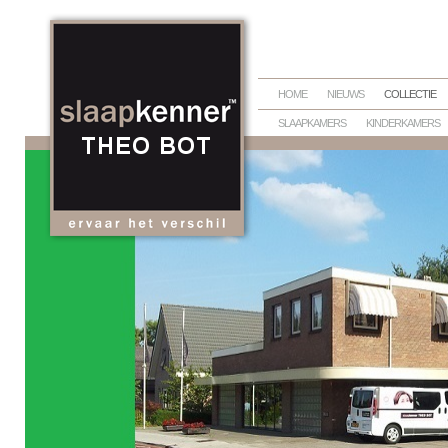
HOME
NIEUWS
COLLECTIE
SLAAPKAMERS
KINDERKAMERS
BEDTEXTIEL
DEKBEDDEN