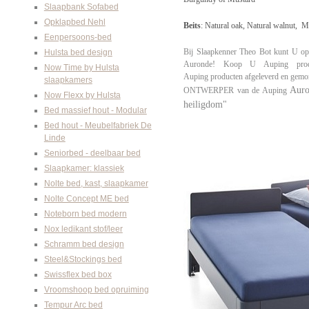
Slaapbank Sofabed
Opklapbed Nehl
Beits
: Natural oak, Natural walnut, M
Eenpersoons-bed
Bij Slaapkenner Theo Bot kunt U op
Hulsta bed design
Auronde! Koop U Auping prod
Now Time by Hulsta
Auping
producten
afgeleverd en gemon
slaapkamers
Aur
ONTWERPER van de Auping
Now Flexx by Hulsta
heiligdom"
Bed massief hout - Modular
Bed hout - Meubelfabriek De
Linde
Seniorbed - deelbaar bed
Slaapkamer: klassiek
Nolte bed, kast, slaapkamer
Nolte Concept ME bed
Noteborn bed modern
Nox ledikant stof/leer
Schramm bed design
Steel&Stockings bed
Swissflex bed box
Vroomshoop bed opruiming
Tempur Arc bed