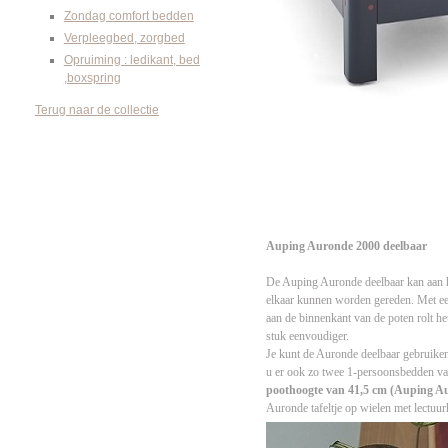
Zondag comfort bedden
Verpleegbed, zorgbed
Opruiming : ledikant, bed
,boxspring
Terug naar de collectie
Auping Auronde 2000 deelbaar
De Auping Auronde deelbaar kan aan h
elkaar kunnen worden gereden. Met een 
aan de binnenkant van de poten rolt h
stuk eenvoudiger.
Je kunt de Auronde deelbaar gebruike
u er ook zo twee 1-persoonsbedden v
poothoogte van 41,5 cm (Auping A
Auronde tafeltje op wielen met lectuu