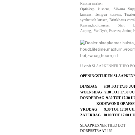
Kussen merken:
Optisleep
kussens,
Silvana
Sup
kussens,
Tempur
kussens,
Texele
s
ynthetisch kussen,
Brinkhaus
comfo
Kussen,hoofdkussen Start,
Auping,
V
anDyck,
Essenza,
Janine,
U vindt
SLAAPKENNER THEO BOT in
OPENINGSTIJDEN SLAAPKEN
DINSDAG 9.30 TOT 17.30 UU
WOENSDAG
9.30 TOT 17.30 U
DONDERDAG
9.30 TOT 17.30 
KOOPAVOND OP AFSP
VRIJDAG
9.30 TOT 17.30 UU
ZATERDAG
10.00 TOT 17.00 U
SLAAPKENNER THEO BOT
DORPSSTRAAT 162