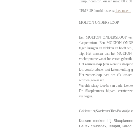
Tempur comfort kussen maat: 60 x 50
TEMPUR hoofdkussens:
lees meer...
MOLTON ONDERSLOOP
Een MOLTON ONDERSLOOP verlengt
slaapcomfort. Een MOLTON ONDERS
tegen kringen en vlekken en heeft ee
Tip: Het wassen van het MOLTON 
vochtopname vanaf het eerste gebruik.
Het
zomersloop
(een werelds slaapide
Dit comfortabele, met katoenvulling g
Het zomersloop past om elk kusse
worden gewassen.
Werelds-slaap-ideeën van Jade: Lekke
De Slaapkenners blijven vernieuw
verhogen.
Ook kunt u bij Slaapkenner Theo Bot vrolijke s
Kussen merken bij Slaapkenner
Geltex, Swissflex, Tempur, Kardol