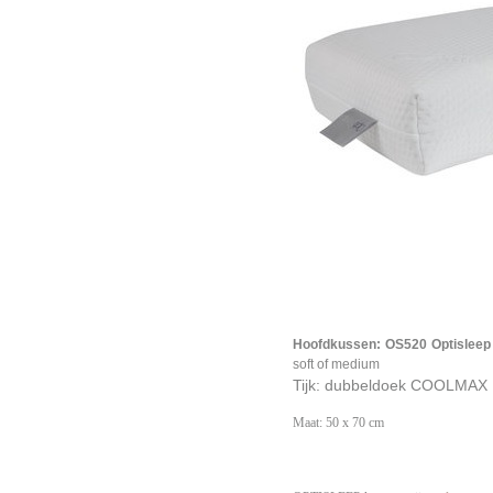
Hoofdkussen: OS520 Optislee
soft of medium
Tijk: dubbeldoek COOLMA
Maat: 50 x 70 cm