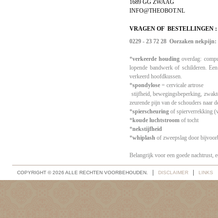
1689 GG ZWAAG
INFO@THEOBOT.NL
VRAGEN OF  BESTELLINGEN :
0229 - 23 72 28
Oorzaken nekpijn:
*
verkeerde houding
overdag: comput
lopende bandwerk of schilderen. Een
verkeerd hoofdkussen.
*
spondylose
= cervicale artrose
stijfheid, bewegingsbeperking, zwakte
zeurende pijn van de schouders naar 
*
spierscheuring
of spierverrekking (v
*
koude luchtstroom
of tocht
*
nekstijfheid
*
whiplash
of zweepslag door bijvoor
Belangrijk voor een goede nachtrust, e
COPYRIGHT © 2026 ALLE RECHTEN VOORBEHOUDEN.
DISCLAIMER
LINKS