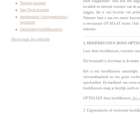
heeft Slaapkenner Theo Bot een uitgeb
Tempur kussen
kwaliteit en meestal voorzien van de a
Van Dyck kussen
zeggen, dat is een kwestie van probe
leeskussen / loungekussen /
Wanneer bent u aan een nieuw kussen 
rugsteun
u een kussen OP MAAT testen. Ook ku
uittesten.
Opruiming hoofdkussens
Terug naar de collectie
1. HOOFDKUSSEN DONS OPTIS
Luxe dons hoofdkussen, voorzien van
Dit boxmodel is leverbaar in de mate
Het is een hoofdkussen natuurlijke 
vervormbaarheid
en een groot vocht
opschudden. De hardheid van veren en
hoofdkussen slaap je heerlijk zacht en 
OPTISLEEP dons hoofdkussen:
lees 
2. Ergonomische of vormvaste hoofd