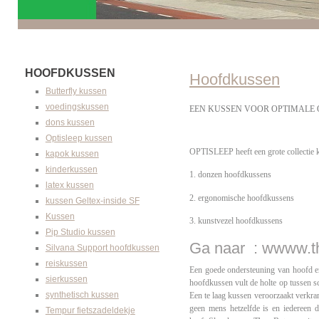
HOOFDKUSSEN
Hoofdkussen
Butterfly kussen
voedingskussen
EEN KUSSEN VOOR OPTIMALE
dons kussen
Optisleep kussen
OPTISLEEP heeft een grote collectie 
kapok kussen
kinderkussen
1. donzen hoofdkussens
latex kussen
2. ergonomische hoofdkussens
kussen Geltex-inside SF
Kussen
3. kunstvezel hoofdkussens
Pip Studio kussen
Ga naar : wwww.th
Silvana Support hoofdkussen
reiskussen
Een goede ondersteuning van hoofd en 
sierkussen
hoofdkussen vult de holte op tussen s
synthetisch kussen
Een te laag kussen veroorzaakt verkr
geen mens hetzelfde is en iedereen du
Tempur fietszadeldekje