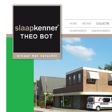
HOME
NIEUWS
COLLECTIE
SLAAPKAMERS
KINDERKAMERS
BEDTEXTIEL
DEKBEDDEN